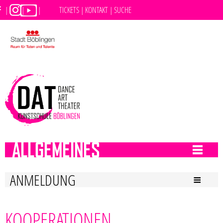
|
|
|
TICKETS |
KONTAKT |
SUCHE
DAT INFOS
ANMELDUNG
KOOPERATIONEN