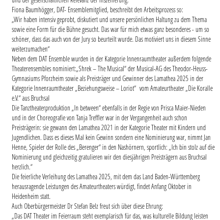
Fiona Baumhögger, DAT- Ensemblemitglied, beschreibt den Arbeitsprozess so:
„Wir haben intensiv geprobt, diskutiert und unsere persönlichen Haltung zu dem Thema
sowie eine Form für die Bühne gesucht. Das war für mich etwas ganz besonderes - um so
schöner, dass das auch von der Jury so beurteilt wurde. Das motiviert uns in diesem Sinne
weiterzumachen“
Neben dem DAT Ensemble wurden in der Kategorie Innenraumtheater außerdem folgende
Theaterensembles nominiert:„Shrek – The Musical“ der Musical-AG des Theodor-Heuss-
Gymnasiums Pforzheim sowie als Preisträger und Gewinner des Lamathea 2025 in der
Kategorie Innenraumtheater „Beziehungsweise – Loriot“ vom Amateurtheater „Die Koralle
e.V.“ aus Bruchsal
Die Tanztheaterproduktion „In between“ ebenfalls in der Regie von Prisca Maier-Nieden
und in der Choreografie von Tanja Treffler war in der Vergangenheit auch schon
Preisträgerin: sie gewann den Lamathea 2021 in der Kategorie Theater mit Kindern und
Jugendlichen. Dass es dieses Mal kein Gewinn sondern eine Nominierung war, nimmt Jan
Henne, Spieler der Rolle des „Berenger“ in den Nashörnern, sportlich: „Ich bin stolz auf die
Nominierung und gleichzeitig gratulieren wir den diesjährigen Preisträgern aus Bruchsal
herzlich.“
Die feierliche Verleihung des Lamathea 2025, mit dem das Land Baden-Württemberg
herausragende Leistungen des Amateurtheaters würdigt, findet Anfang Oktober in
Heidenheim statt.
Auch Oberbürgermeister Dr Stefan Belz freut sich über diese Ehrung:
„Das DAT Theater im Feierraum steht exemplarisch für das, was kulturelle Bildung leisten