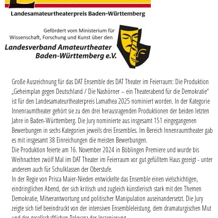
Große Auszeichnung für das DAT Ensemble des DAT Theater im Feierraum: Die Produktion
„Geheimplan gegen Deutschland / Die Nashörner – ein Theaterabend für die Demokratie“
ist für den Landesamateurtheaterpreis Lamathea 2025 nominiert worden. In der Kategorie
Innenraumtheater gehört sie zu den drei herausragenden Produktionen der beiden letzten
Jahre in Baden-Württemberg. Die Jury nominierte aus insgesamt 151 eingegangenen
Bewerbungen in sechs Kategorien jeweils drei Ensembles. Im Bereich Innenraumtheater gab
es mit insgesamt 38 Einreichungen die meisten Bewerbungen.
Die Produktion feierte am 16. November 2024 in Böblingen Premiere und wurde bis
Weihnachten zwölf Mal im DAT Theater im Feierraum vor gut gefülltem Haus gezeigt - unter
anderem auch für Schulklassen der Oberstufe.
In der Regie von Prisca Maier-Nieden entwickelte das Ensemble einen vielschichtigen,
eindringlichen Abend, der sich kritisch und zugleich künstlerisch stark mit den Themen
Demokratie, Mitverantwortung und politischer Manipulation auseinandersetzt. Die Jury
zeigte sich tief beeindruckt von der intensiven Ensembleleistung, dem dramaturgischen Mut
und der gesellschaftlichen Relevanz der Inszenierung.