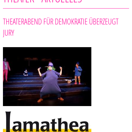
THEATERABEND FÜR DEMOKRATIE ÜBERZEUGT
JURY