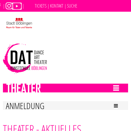
|
|
|
TICKETS |
KONTAKT |
SUCHE
THEATER
ANMELDUNG
THEATER - AKTUELLES