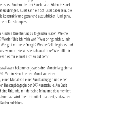
iel ist es, Kindern die drei Künste Tanz, Bildende Kunst
äherzubringen. Kunst kann ein Schlüssel dabei sein, die
le konstruktiv und gestaltend auszudrücken. Und genau
s beim Kunstkompass.
n Kindern Orientierung zu folgenden Fragen: Welche
ir? Worin fühle ich mich wohl? Was bringt mich zu mir
 Was gibt mir neue Energie? Welche Gefühle gibt es und
aus, wenn ich sie künstlerisch ausdrücke? Wie hilft mir
wenn es mir einmal nicht so gut geht?
assklassen bekommen jeweils drei Monate lang einmal
60-75 min Besuch: einen Monat von einer
, einen Monat von einer Kunstpädagogin und einen
er Theaterpädagogin der DAT-Kunstschule. Am Ende
nd eine Urkunde, mit der seine Teilnahme dokumentiert
tkompass wird über Drittmittel finanziert, so dass den
 Kosten entstehen.