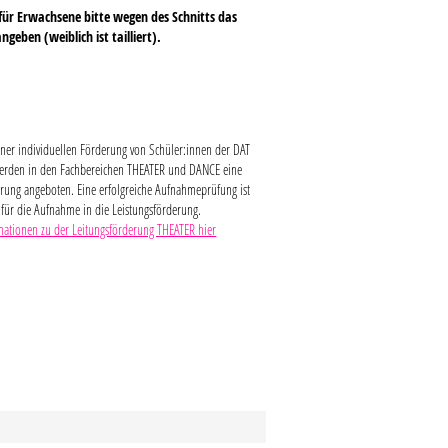
s für Erwachsene bitte
wegen des Schnitts das
ngeben (weiblich ist tailliert).
einer individuellen Förderung von Schüler:innen der DAT
erden in den Fachbereichen THEATER und DANCE eine
rung angeboten. Eine erfolgreiche Aufnahmeprüfung ist
 für die Aufnahme in die Leistungsförderung.
mationen zu der Leitungsförderung THEATER hier