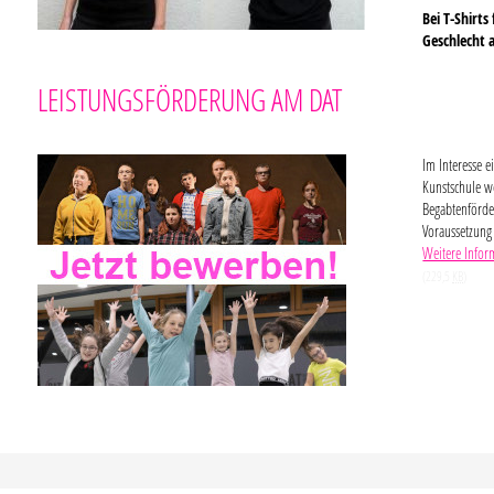
Bei T-Shirt
Geschlecht a
LEISTUNGSFÖRDERUNG AM DAT
Im Interesse 
Kunstschule w
Begabtenförde
Voraussetzung
Weitere Infor
(229,5
KB
)