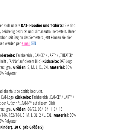
ren stolz unsere
DAT- Hoodies und T-Shirts!
Sie sind
t, beidseitig bedruckt und klimaneutral hergestellt. Unser
 schon seit Beginn des Semesters. Jetzt können sie hier
rben werden per
e-mail
rderseite:
Fachbereich „DANCE“ / „ART“ / „THEATER“
schrift „FANNY“ auf diesem Bild)
Rückseite:
DAT-Logo
arz, grau
Größen:
S, M, L, XL, 2XL
Material:
80%
0% Polyester
ind ebenfalls beidseitig bedruckt.
:
DAT-Logo
Rückseite:
Fachbereich „DANCE“ / „ART“ /
t der Aufschrift „FANNY“ auf diesem Bild)
arz, grau
Größen:
86/92, 98/104, 110/116,
/146, 152/164, S, M, L, XL, 2 XL, 3XL
Material:
80%
0% Polyester
 (Kinder), 20 € (ab Größe S)