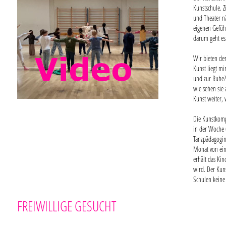
Kunstschule. Z
und Theater n
eigenen Gefüh
darum geht e
Wir bieten de
Kunst liegt m
und zur Ruhe?
wie sehen sie 
Kunst weiter, 
Die Kunstkomp
in der Woche 
Tanzpädagogin
Monat von ein
erhält das Ki
wird. Der Kuns
Schulen keine
FREIWILLIGE GESUCHT