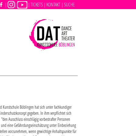
|
|
|
TICKETS |
KONTAKT |
SUCHE
d Kunstschule Böblingen hat sich unter fachkundiger
inderschutzkonzept gegeben. In ihm verpflichtet sich
 "den Ausschluss einschlägig vorbestrafter Personen
en und eine Gefährdungseinschätzung unter Einbeziehung
stellen vorzunehmen, wenn gewichtige Anhaltspunkte für