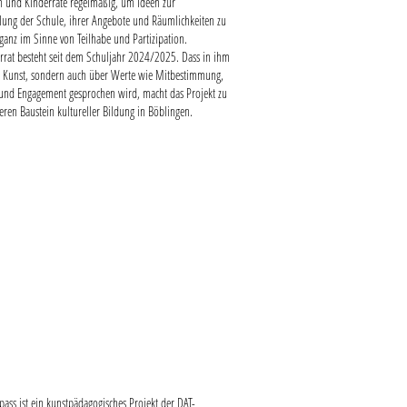
n und Kinderräte regelmäßig, um Ideen zur
lung der Schule, ihrer Angebote und Räumlichkeiten zu
ganz im Sinne von Teilhabe und Partizipation.
rrat besteht seit dem Schuljahr 2024/2025. Dass in ihm
r Kunst, sondern auch über Werte wie Mitbestimmung,
und Engagement gesprochen wird, macht das Projekt zu
ren Baustein kultureller Bildung in Böblingen.
ass ist ein kunstpädagogisches Projekt der DAT-