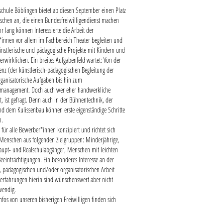
schule Böblingen bietet ab diesen September einen Platz
schen an, die einen Bundesfreiwilligendienst machen
hr lang können Interessierte die Arbeit der
innen vor allem im Fachbereich Theater begleiten und
ünstlerische und pädagogische Projekte mit Kindern und
erwirklichen. Ein breites Aufgabenfeld wartet: Von der
enz (der künstlerisch-pädagogischen Begleitung der
rganisatorische Aufgaben bis hin zum
smanagement. Doch auch wer eher handwerkliche
t, ist gefragt. Denn auch in der Bühnentechnik, der
nd dem Kulissenbau können erste eigenständige Schritte
n.
st für alle Bewerber*innen konzipiert und richtet sich
Menschen aus folgenden Zielgruppen: Minderjährige,
Haupt- und Realschulabgänger, Menschen mit leichten
eeinträchtigungen. Ein besonderes Interesse an der
n, pädagogischen und/oder organisatorischen Arbeit
orerfahrungen hierin sind wünschenswert aber nicht
wendig.
nfos von unseren bisherigen Freiwilligen finden sich