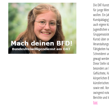
Die DAT Kunst
für junge Men
wollen. Ein Ja
Kunstpädagog*
auch eigene k
Jugendlichen v
Gruppenassist
Kurse) über o
Veranstaltung
Fähigkeiten ha
Schneiderei u
gewagt werde
Diese Stelle i
besonders an 
Geflüchtete, 
körperlichen B
künstlerische
sowie evtl. V
zwingend not
Berichte und I
hier