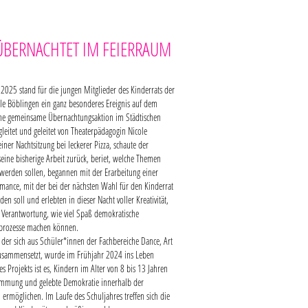
 ÜBERNACHTET IM FEIERRAUM
 2025 stand für die jungen Mitglieder des Kinderrats der
le Böblingen ein ganz besonderes Ereignis auf dem
ne gemeinsame Übernachtungsaktion im Städtischen
leitet und geleitet von Theaterpädagogin Nicole
ner Nachtsitzung bei leckerer Pizza, schaute der
seine bisherige Arbeit zurück, beriet, welche Themen
 werden sollen, begannen mit der Erarbeitung einer
rmance, mit der bei der nächsten Wahl für den Kinderrat
n soll und erlebten in dieser Nacht voller Kreativität,
 Verantwortung, wie viel Spaß demokratische
sprozesse machen können.
 der sich aus Schüler*innen der Fachbereiche Dance, Art
usammensetzt, wurde im Frühjahr 2024 ins Leben
des Projekts ist es, Kindern im Alter von 8 bis 13 Jahren
immung und gelebte Demokratie innerhalb der
 ermöglichen. Im Laufe des Schuljahres treffen sich die