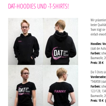
DAT-HOODIES UND -T-SHIRTS!
Wir präsentie
bester Qualitä
Team trägt sie
einfach erwo
Hoodies: Vo
(statt der Auf
Farben:
schw
Baumwolle, 2
Preis: 35 €
Die T-Shirts s
Vorderseite
“THEATER (stat
Farben:
schw
122/128, 134
Baumwolle, 2
Preis: 15 €