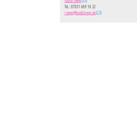
Judith Geyer
Tel.: 07031 669 16 32
j.geyer@boeblingen.de