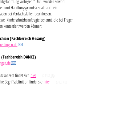
hlgefährdung vorliegen." Dazu wurden sowohl
gen und Handlungsgrundsätze als auch ein
aden bei Verdachtsfällen beschlossen.
wei Kinderschutzbeauftragte benannt, die bei Fragen
n kontaktiert werden können:
chian (Fachbereich Gesang)
oeblingen.de
a (Fachbereich DANCE)
ngen.de
utzkonzept findet sich
hier
(213,8
KB
)
che Begriffsdefinition findet sich
hier
(78,8
KB
)