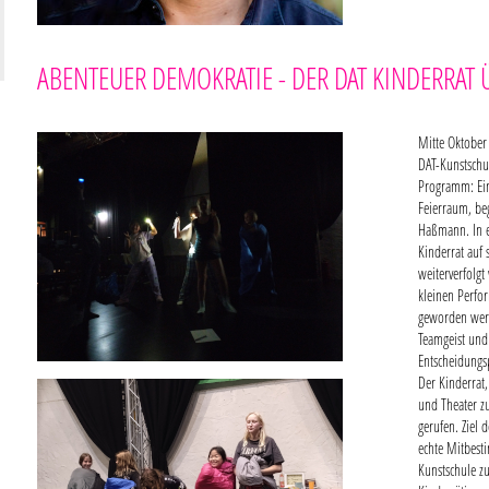
ABENTEUER DEMOKRATIE - DER DAT KINDERRAT
Mitte Oktober
DAT-Kunstschu
Programm: Ei
Feierraum, beg
Haßmann. In ei
Kinderrat auf 
weiterverfolgt
kleinen Perfo
geworden werde
Teamgeist und
Entscheidung
Der Kinderrat,
und Theater z
gerufen. Ziel 
echte Mitbest
Kunstschule zu