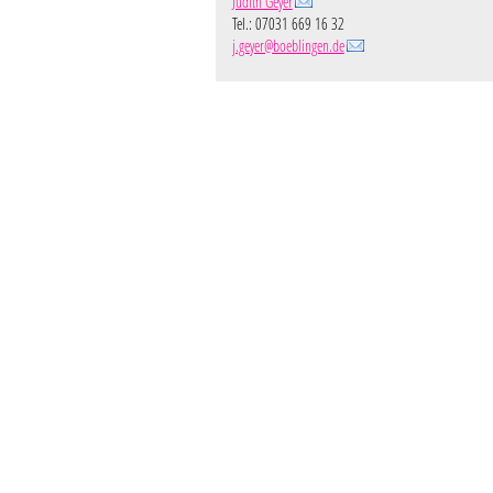
Judith Geyer
Tel.: 07031 669 16 32
j.geyer@boeblingen.de