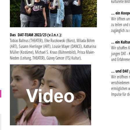
kulturelle Bil
... ein Koop
Wir öffnen un
zu teilen und 
zugänglich zu
Das DAT-TEAM 2022/23 (v.l.n.r.):
Tobias Ballnus (THEATER), Elke Ruczkowski (Büro), Milada Böhm
… ein Kultur
(ART), Susann Hierlinger (ART), Lousie Mayer (DANCE), Katharina
Wir schaffen 
Müller (Kostüme), Michael S. Kraus (Bühnenbild), Prisca Maier-
jungen DAT - K
Nieden (Leitung, THEATER), Güney Gencer (FSJ Kultur),
und Erfahrene
... und DA
Wir eröffnen 
verschiedenen
ermöglichen w
N
Impulse für di