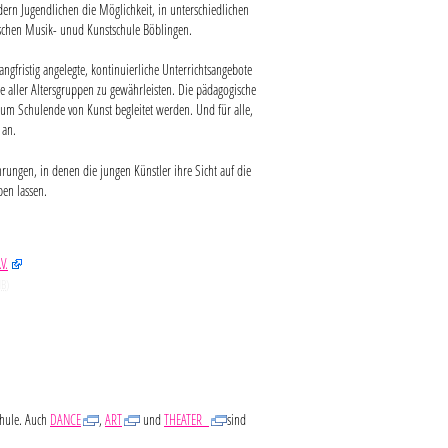
ndern Jugendlichen die Möglichkeit, in unterschiedlichen
dtischen Musik- unud Kunstschule Böblingen.
ngfristig angelegte, kontinuierliche Unterrichtsangebote
 aller Altersgruppen zu gewährleisten. Die pädagogische
 zum Schulende von Kunst begleitet werden. Und für alle,
 an.
ungen, in denen die jungen Künstler ihre Sicht auf die
ben lassen.
V.
B
)
chule. Auch
DANCE
,
ART
und
THEATER
sind