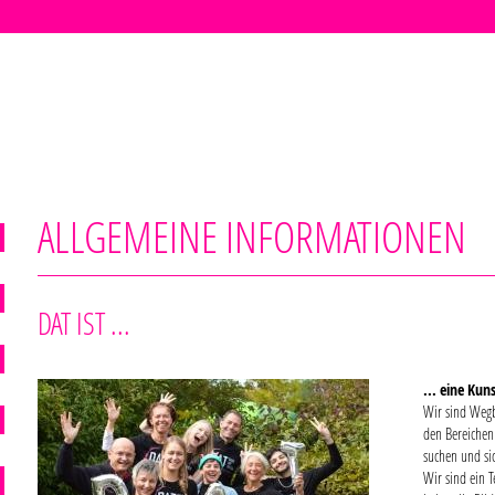
ALLGEMEINE INFORMATIONEN
DAT IST ...
... eine Kuns
Wir sind Wegb
den Bereichen
suchen und si
Wir sind ein 