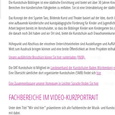
Die Kunstschule Böblingen ist eine städtische Einrichtung und bietet seit über 30 Jahren Ki
Bereichen ihre künstlerischen Fähigkeiten zu entfalten. Sie ist eine Unterabteilung der stä
Das Konzept der drei Sparten Tanz, Bildende Kunst und Theater basiert auf der Idee, durch la
eine aufbauende künstlerische und kunstpädagogische Förderung für Kinder und Jugendliche
Arbeit beginnt bereits im Vorschulalter, so dass die Böblinger Kinder vom Kindergarten bis
die danach noch Zeit haben und vor Ort sind, bietet die Kunstschule auch Erwachsenenkurse
Höhepunkt und Abschluss der einzelnen Unterrichtseinheiten sind Ausstellungen und Aufführ
Welt zum Ausdruck bringen können und eine breite Öffentlichkeit an ihren Projekten teilha
Unsere ausführliche Broschüre könne Sie hier runterladen (9MB).
(5,401
MB
)
Die DAT Kunstschule ist Mitglied im
Landesverband der Kunstschulen Baden-Württemberg e.
Eine Übersicht sämtlicher dort organisierter Kunstschulen (5MB) findet sich
hier
(5,651
M
Eine Zusammenfassung unserer Homepage in Leichter Sprache finden Sie hier
(102,5
KB
)
FACHBEREICHE IM VIDEO-KURZPORTRAIT
Unter dem Titel "Wir sind hier" präsentieren sich alle Fachbereiche der Musik- und Kunsts
mit dabei.