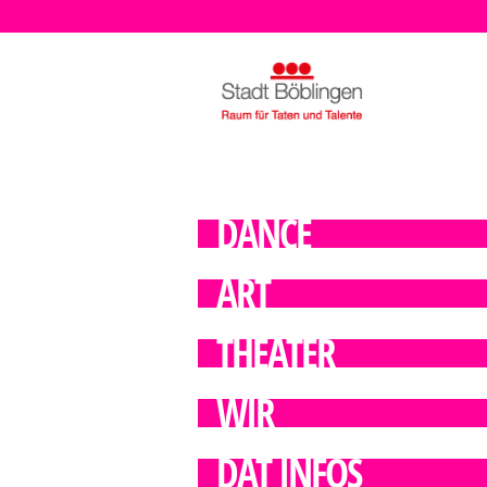
DANCE
ART
THEATER
WIR
DAT INFOS