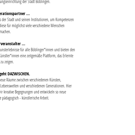
dungseinrichtung der Stadt Böblingen.
erationspartner ...
s der Stadt und seinen Institutionen, um Kompetenzen
diese für möglichst viele verschiedene Menschen
 machen.
veranstalter ...
Kunsterlebnisse für alle Böblinger*innen und bieten den
ünstler*innen eine zeitgemäße Plattform, das Erlernte
 zu zeigen.
T geht DAZWISCHEN.
neue Räume zwischen verschiedenen Künsten,
 Lebenswelten und verschiedenen Generationen. Hier
ir kreative Begegnungen und entwickeln so neue
e pädagogisch - künstlerische Arbeit.