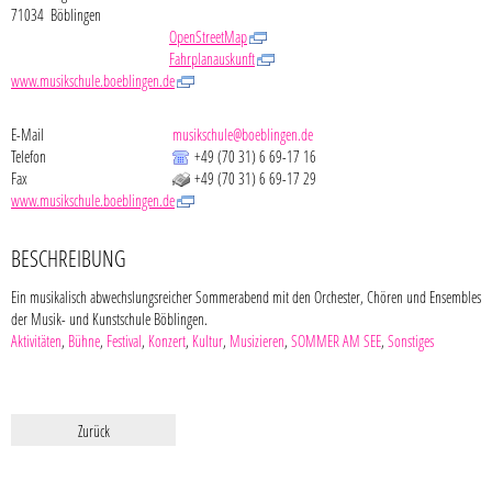
71034
Böblingen
OpenStreetMap
Fahrplanauskunft
www.musikschule.boeblingen.de
E-Mail
musikschule@boeblingen.de
Telefon
+49 (70
31) 6
69-17
16
Fax
+49 (70
31) 6
69-17
29
www.musikschule.boeblingen.de
BESCHREIBUNG
Ein musikalisch abwechslungsreicher Sommerabend mit den Orchester, Chören und Ensembles
der Musik- und Kunstschule Böblingen.
Aktivitäten
,
Bühne
,
Festival
,
Konzert
,
Kultur
,
Musizieren
,
SOMMER AM SEE
,
Sonstiges
Zurück