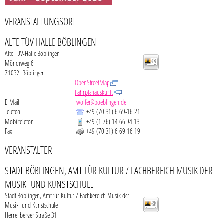
VERANSTALTUNGSORT
ALTE TÜV-HALLE BÖBLINGEN
Alte TÜV-Halle Böblingen
Mönchweg 6
71032
Böblingen
OpenStreetMap
Fahrplanauskunft
E-Mail
wolfer@boeblingen.de
Telefon
+49 (70
31) 6
69-16
21
Mobiltelefon
+49 (1
76) 14
66
94
13
Fax
+49 (70
31) 6
69-16
19
VERANSTALTER
STADT BÖBLINGEN, AMT FÜR KULTUR / FACHBEREICH MUSIK DER
MUSIK- UND KUNSTSCHULE
Stadt Böblingen, Amt für Kultur / Fachbereich Musik der
Musik- und Kunstschule
Herrenberger Straße 31